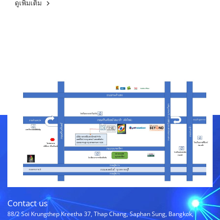
ดูเพิ่มเติม
Contact us
88/2 Soi Krungthep Kreetha 37, Thap Chang, Saphan Sung, Bangkok,