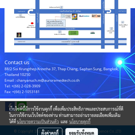
Contact us
88/2 Soi Krungthep Kreetha 37, Thap Chang, Saphan Sung, Bangkok,
Thailand 10250
Email : chanyanuch.m@auroramedtech.co.th
Tel: +(66) 2-028-3909
Fax: +(66) 2-1053181
เว็บไซต์นี้มีการใช้งานคุกกี้ เพื่อเพิ่มประสิทธิภาพและประสบการณ์ที่ดี
ในการใช้งานเว็บไซต์ของท่าน ท่านสามารถอ่านรายละเอียดเพิ่มเติม
ได้ที่
นโยบายความเป็นส่วนตัว
และ
นโยบายคุกกี้
© Copyright 2021 All Rights Reserved. Cloud Intelligence Co.,LTD
ตั้งค่าคุกกี้
ยอมรับทั้งหมด